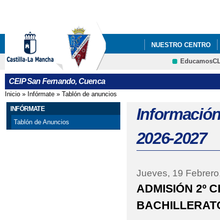
Pa
co
pri
NUESTRO CENTRO
EducamosC
CALENDARIO ESCOLAR
CRFP
CEIP San Fernando, Cuenca
MATERIALES CURRICU
Inicio
»
Infórmate
»
Tablón de anuncios
Se encuentra usted aquí
INFÓRMATE
Información
Tablón de Anuncios
2026-2027
Jueves, 19 Febrero
ADMISIÓN 2º C
BACHILLERAT