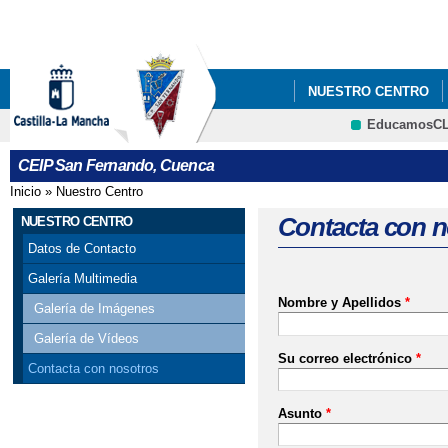
Pa
co
pri
NUESTRO CENTRO
EducamosC
CALENDARIO ESCOLAR
CRFP
CEIP San Fernando, Cuenca
MATERIALES CURRICU
Inicio
»
Nuestro Centro
Se encuentra usted aquí
Contacta con n
NUESTRO CENTRO
Datos de Contacto
Galería Multimedia
Nombre y Apellidos
*
Galería de Imágenes
Galería de Vídeos
Su correo electrónico
*
Contacta con nosotros
Asunto
*