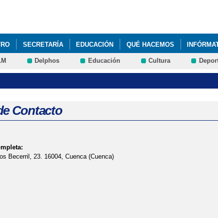
Pasar al
contenido
principal
TRO
SECRETARÍA
EDUCACIÓN
QUÉ HACEMOS
INFÓRMA
LM
Delphos
Educación
Cultura
Depor
AMILIAS. PROCESO DE ADMISIÓN 2026-2027
MATERIALES CURRIC
de Contacto
ompleta:
os Becerril, 23. 16004, Cuenca (Cuenca)