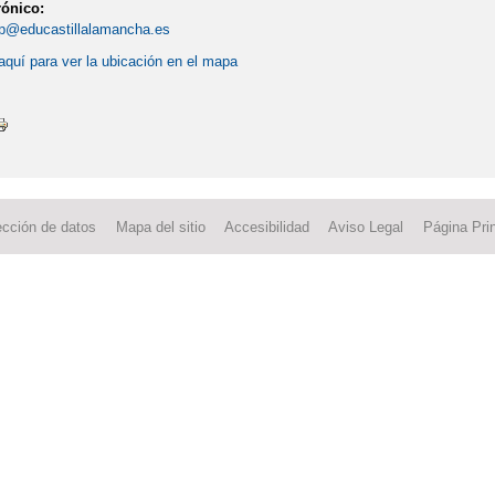
rónico:
p@educastillalamancha.es
aquí para ver la ubicación en el mapa
ección de datos
Mapa del sitio
Accesibilidad
Aviso Legal
Página Prin