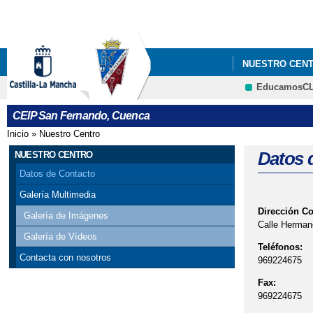
NUESTRO CEN
EducamosC
INFORMACIÓN F
CEIP San Fernando, Cuenca
Inicio
»
Nuestro Centro
Se encuentra usted aquí
Datos 
NUESTRO CENTRO
Datos de Contacto
Galería Multimedia
Dirección C
Galería de Imágenes
Calle Herman
Galería de Vídeos
Teléfonos:
Contacta con nosotros
969224675
Fax:
969224675