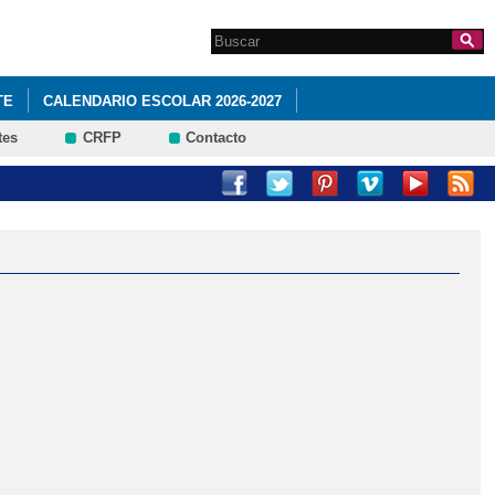
Search this site
Formulario de
búsqueda
TE
CALENDARIO ESCOLAR 2026-2027
tes
CRFP
Contacto
ULARES. CURSO 2026/2027